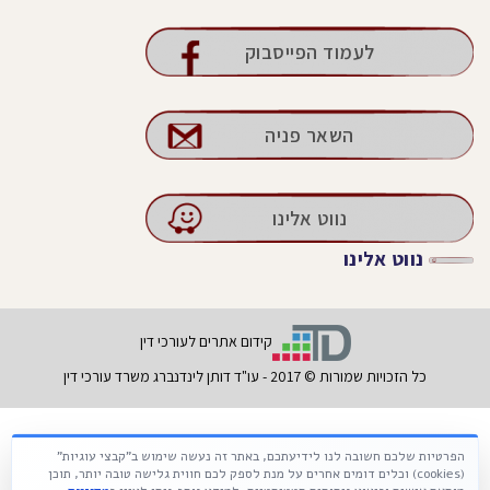
לעמוד הפייסבוק
השאר פניה
נווט אלינו
נווט אלינו
קידום אתרים לעורכי דין
כל הזכויות שמורות © 2017 - עו"ד דותן לינדנברג משרד עורכי דין
הפרטיות שלכם חשובה לנו לידיעתכם, באתר זה נעשה שימוש ב"קבצי עוגיות"
Français
עברית
Русский
(cookies) וכלים דומים אחרים על מנת לספק לכם חווית גלישה טובה יותר, תוכן