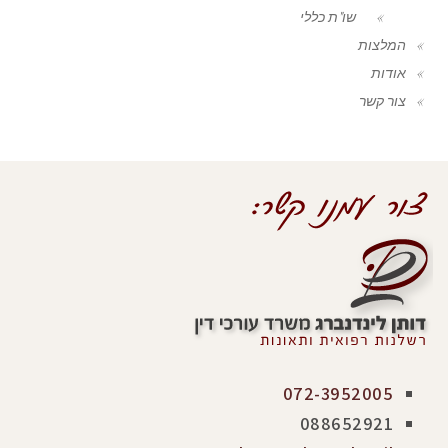
שו"ת כללי
המלצות
אודות
צור קשר
072-3952005
088652921