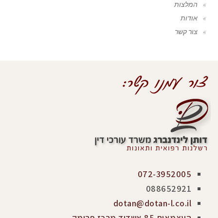
המלצות
אודות
צור קשר
072-3952005
088652921
dotan@dotan-l.co.il
העצמאות 85 אשדוד מרכז פרימק