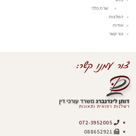
שו"ת כללי
המלצות
אודות
צור קשר
072-3952005
088652921