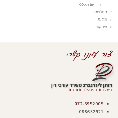
שו"ת כללי
המלצות
אודות
צור קשר
072-3952005
088652921