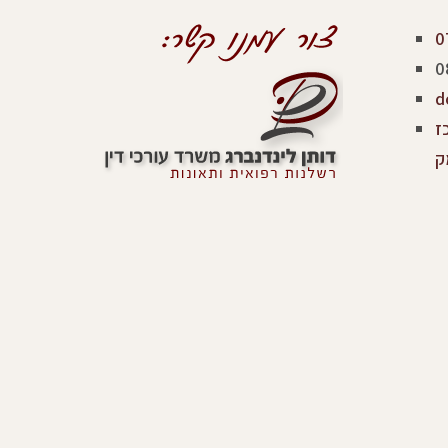
0
0
d
כז
ק