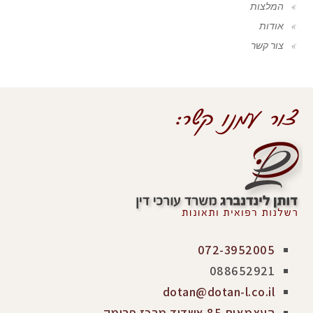
המלצות
אודות
צור קשר
072-3952005
088652921
dotan@dotan-l.co.il
העצמאות 85 אשדוד מרכז פרימק