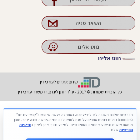
השאר פניה
נווט אלינו
נווט אלינו
קידום אתרים לעורכי דין
כל הזכויות שמורות © 2017 - עו"ד דותן לינדנברג משרד עורכי דין
הפרטיות שלכם חשובה לנו לידיעתכם, באתר זה נעשה שימוש ב"קבצי עוגיות"
Français
עברית
Русский
(cookies) וכלים דומים אחרים על מנת לספק לכם חווית גלישה טובה יותר, תוכן
מותאם אישית וביצוע ניתוחים סטטיסטיים. למידע נוסף ניתן לעיין ב
מדיניות
הפרטיות
שלנו