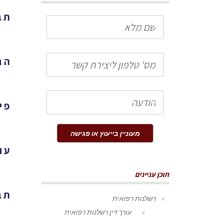
תב
שם
מלא
טלפון
הג
הודעה
פיצוי של 5
מעוניין בייעוץ או פגישה
עו
תוכן עניינים
תב
רשלנות רפואית
עורך דין רשלנות רפואית