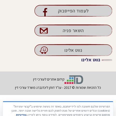
לעמוד הפייסבוק
השאר פניה
נווט אלינו
נווט אלינו
קידום אתרים לעורכי דין
כל הזכויות שמורות © 2017 - עו"ד דותן לינדנברג משרד עורכי דין
הפרטיות שלכם חשובה לנו לידיעתכם, באתר זה נעשה שימוש ב"קבצי עוגיות"
Français
עברית
Русский
(cookies) וכלים דומים אחרים על מנת לספק לכם חווית גלישה טובה יותר, תוכן
מותאם אישית וביצוע ניתוחים סטטיסטיים. למידע נוסף ניתן לעיין ב
מדיניות