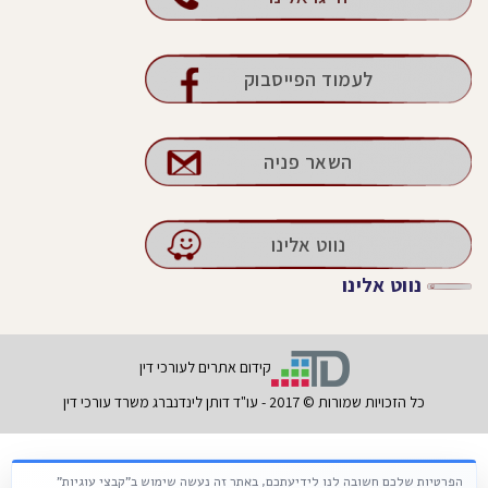
לעמוד הפייסבוק
השאר פניה
נווט אלינו
נווט אלינו
קידום אתרים לעורכי דין
כל הזכויות שמורות © 2017 - עו"ד דותן לינדנברג משרד עורכי דין
הפרטיות שלכם חשובה לנו לידיעתכם, באתר זה נעשה שימוש ב"קבצי עוגיות"
Français
עברית
Русский