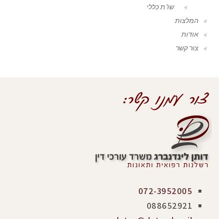
שו"ת כללי
המלצות
אודות
צור קשר
072-3952005
088652921