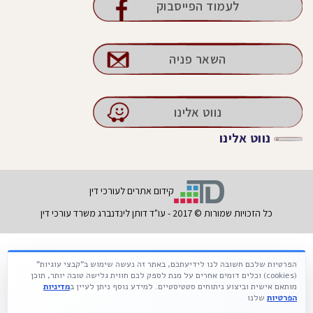
לעמוד הפייסבוק
השאר פניה
נווט אלינו
נווט אלינו
קידום אתרים לעורכי דין
כל הזכויות שמורות © 2017 - עו"ד דותן לינדנברג משרד עורכי דין
הפרטיות שלכם חשובה לנו לידיעתכם, באתר זה נעשה שימוש ב"קבצי עוגיות"
Français
עברית
Русский
(cookies) וכלים דומים אחרים על מנת לספק לכם חווית גלישה טובה יותר, תוכן
מותאם אישית וביצוע ניתוחים סטטיסטיים. למידע נוסף ניתן לעיין ב
מדיניות
הפרטיות
שלנו