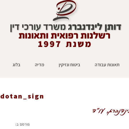
תאונות עבודה
ביטוח ונזיקין
מדיה
בלוג
dotan_sign
ראשי
»
דף בית 1
»
an_sign
פורסם ב: