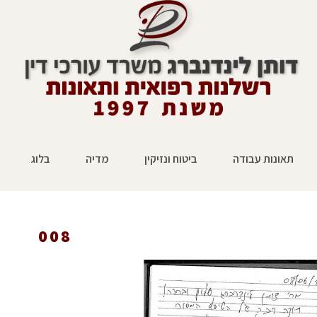
תאונות עבודה
ביטוח ונזיקין
מדיה
בלוג
008
ראשי
»
המלצות
»
008