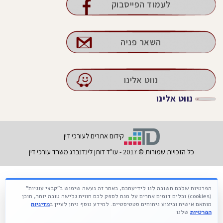
לעמוד הפייסבוק
השאר פניה
נווט אלינו
נווט אלינו
קידום אתרים לעורכי דין
כל הזכויות שמורות © 2017 - עו"ד דותן לינדנברג משרד עורכי דין
הפרטיות שלכם חשובה לנו לידיעתכם, באתר זה נעשה שימוש ב"קבצי עוגיות"
Français
עברית
Русский
(cookies) וכלים דומים אחרים על מנת לספק לכם חווית גלישה טובה יותר, תוכן
מותאם אישית וביצוע ניתוחים סטטיסטיים. למידע נוסף ניתן לעיין ב
מדיניות
הפרטיות
שלנו