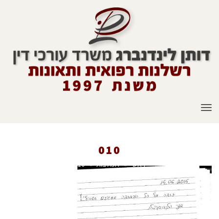
תפריט
010
ראשי
»
המלצות
»
010