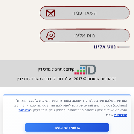
השאר פניה
נווט אלינו
נווט אלינו
קידום אתרים לעורכי דין
כל הזכויות שמורות © 2017 - עו"ד דותן לינדנברג משרד עורכי דין
הפרטיות שלכם חשובה לנו לידיעתכם, באתר זה נעשה שימוש ב"קבצי עוגיות"
Français
עברית
Русский
(cookies) וכלים דומים אחרים על מנת לספק לכם חווית גלישה טובה יותר, תוכן
מותאם אישית וביצוע ניתוחים סטטיסטיים. למידע נוסף ניתן לעיין ב
מדיניות
הפרטיות
שלנו
קראתי ואני מאשר