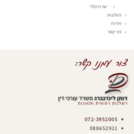
שו"ת כללי
המלצות
אודות
צור קשר
072-3952005
088652921