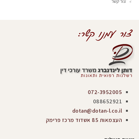
צור קשר
072-3952005
088652921
dotan@dotan-l.co.il
העצמאות 85 אשדוד מרכז פרימק