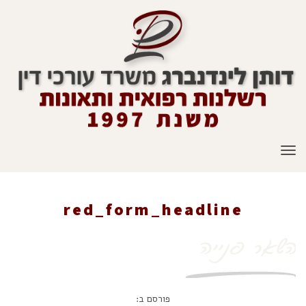
תפריט
red_form_headline
ראשי
»
צור קשר
»
red_form_headline
פורסם ב: