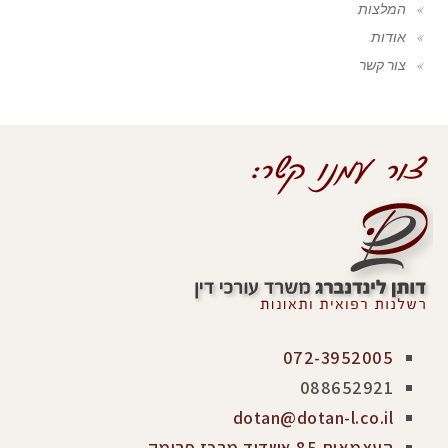
המלצות
אודות
צור קשר
072-3952005
088652921
dotan@dotan-l.co.il
העצמאות 85 אשדוד מרכז פרימק