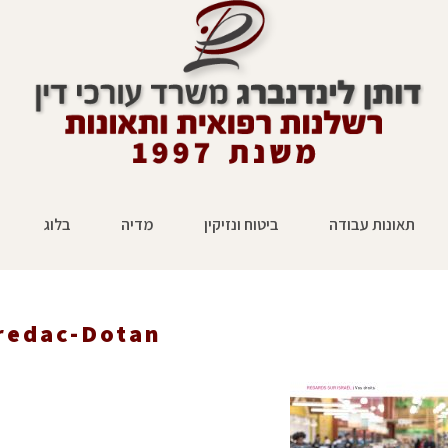
תאונות עבודה
ביטוח ונזיקין
מדיה
בלוג
redac-Dotan
ראשי
»
ללא קטגוריה
»
redac-Dotan
»
nal