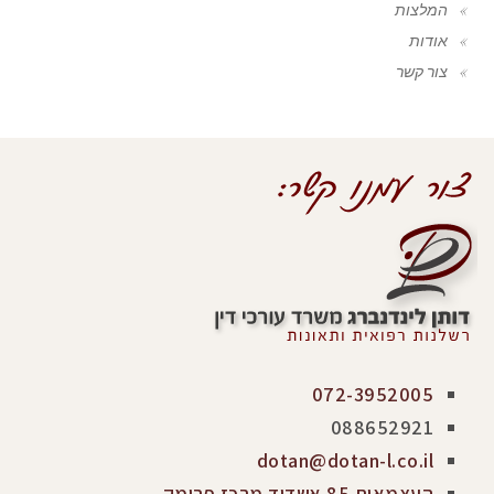
המלצות
אודות
צור קשר
072-3952005
088652921
dotan@dotan-l.co.il
העצמאות 85 אשדוד מרכז פרימק