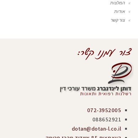
המלצות
אודות
צור קשר
072-3952005
088652921
dotan@dotan-l.co.il
העצמאות 85 אשדוד מרכז פרימק