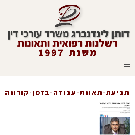
תפריט
תביעת-תאונת-עבודה-בזמן-קורונה
ראשי
»
Work-Accidents
»
תביעת-תאונת-עבודה-בזמן-קורונה