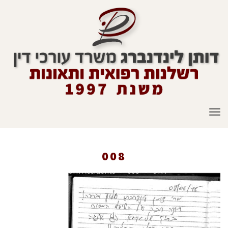
תפריט
008
ראשי
»
008
»
Work-Accidents