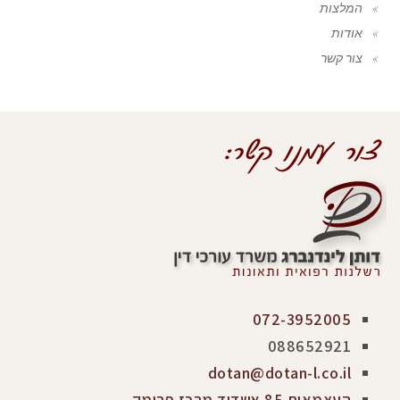
המלצות
אודות
צור קשר
072-3952005
088652921
dotan@dotan-l.co.il
העצמאות 85 אשדוד מרכז פרימק