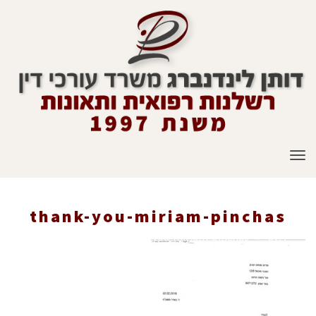
תפריט
thank-you-miriam-pinchas
ראשי
»
thank-you-miriam-pinchas
»
Work-Accidents