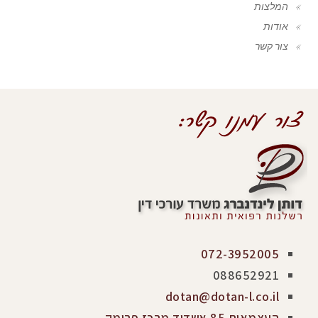
המלצות
אודות
צור קשר
072-3952005
088652921
dotan@dotan-l.co.il
העצמאות 85 אשדוד מרכז פרימק